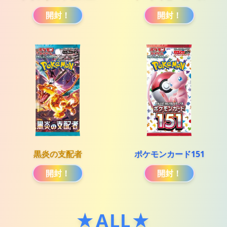
開封！
開封！
黒炎の支配者
ポケモンカード151
開封！
開封！
★ALL★