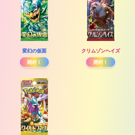
変幻の仮面
クリムゾンヘイズ
開封！
開封！